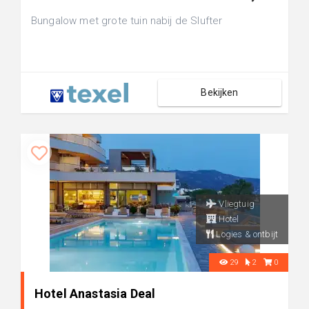
Bungalow met grote tuin nabij de Slufter
Bekijken
Vliegtuig
Hotel
Logies & ontbijt
29
2
0
Hotel Anastasia Deal