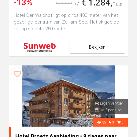
-13%
€ 1.284,-
€ 1.472,91
+/-
p.p.
Hotel Der Waldhof ligt op circa 400 meter van het
gezellige centrum van Zell am See. Het skigebied
ligt op slechts 250 mete...
Bekijken
Eigen vervoer
Half pension
55
3
0
Hotel Broetz Aanbieding • 8 dagen naar