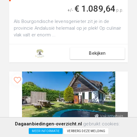
€ 1.089,64
+/-
p.p.
Als Bourgondische levensgenieter zit je in de
provincie Andalusië helemaal op je plek! Op culinair
vlak valt er enorm ...
Bekijken
Vakantiehuis
Dagaanbiedingen-overzicht.nl
gebruikt cookies:
39
2
0
MEER INFORMATIE
VERBERG DEZE MELDING