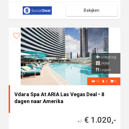
Bekijken
Vliegtuig
Hotel
Logies
11
3
0
Vdara Spa At ARIA Las Vegas Deal • 8
dagen naar Amerika
€ 1.020,-
+/-