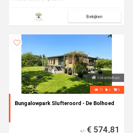
Bekijken
Vakantiehuis
71
5
0
Bungalowpark Slufteroord - De Bolhoed
€ 574,81
+/-