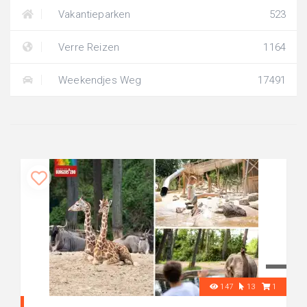
Vakantieparken
523
Verre Reizen
1164
Weekendjes Weg
17491
147
13
1