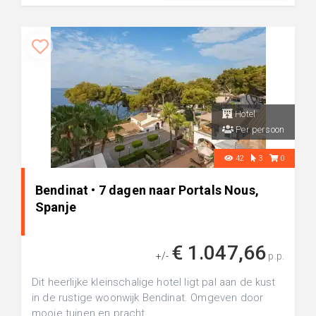
Hotel
Per persoon
42
3
0
Bendinat • 7 dagen naar Portals Nous,
Spanje
€ 1.047,66
+/-
p.p.
Dit heerlijke kleinschalige hotel ligt pal aan de kust
in de rustige woonwijk Bendinat. Omgeven door
mooie tuinen en pracht...