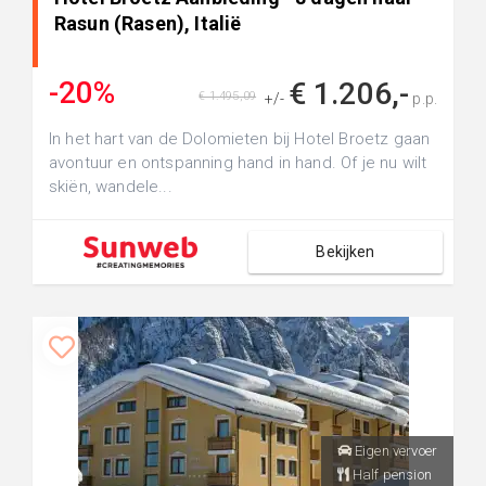
Rasun (Rasen), Italië
-20%
€ 1.206,-
€ 1.495,09
+/-
p.p.
In het hart van de Dolomieten bij Hotel Broetz gaan
avontuur en ontspanning hand in hand. Of je nu wilt
skiën, wandele...
Bekijken
Eigen vervoer
Half pension