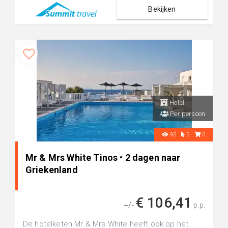
Bekijken
Hotel
Per persoon
95
5
0
Mr & Mrs White Tinos • 2 dagen naar
Griekenland
€ 106,41
+/-
p.p.
De hotelketen Mr & Mrs White heeft ook op het