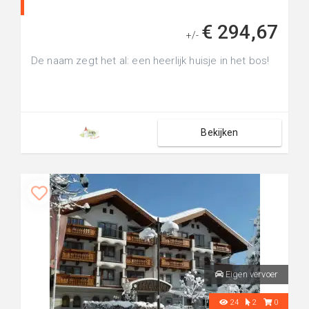
€ 294,67
+/-
De naam zegt het al: een heerlijk huisje in het bos!
Bekijken
Eigen vervoer
24
2
0