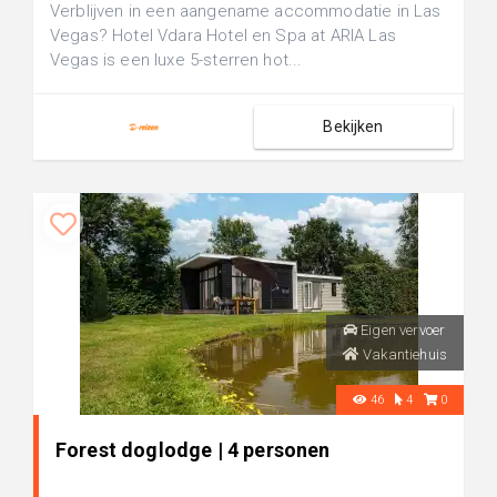
Verblijven in een aangename accommodatie in Las
Vegas? Hotel Vdara Hotel en Spa at ARIA Las
Vegas is een luxe 5-sterren hot...
Bekijken
Eigen vervoer
Vakantiehuis
46
4
0
Forest doglodge | 4 personen