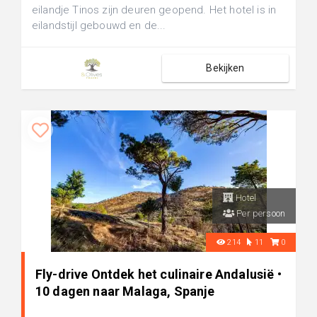
eilandje Tinos zijn deuren geopend. Het hotel is in
eilandstijl gebouwd en de...
Bekijken
Hotel
Per persoon
214
11
0
Fly-drive Ontdek het culinaire Andalusië •
10 dagen naar Malaga, Spanje