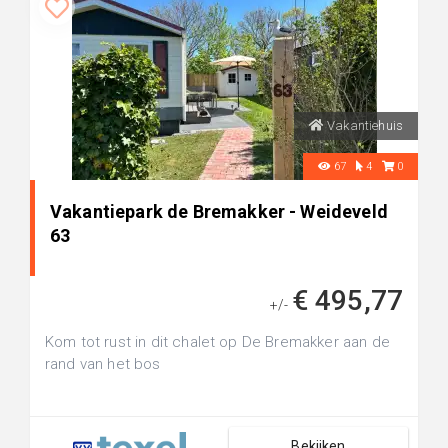
Vakantiehuis
67
4
0
Vakantiepark de Bremakker - Weideveld
63
€ 495,77
+/-
Kom tot rust in dit chalet op De Bremakker aan de
rand van het bos
Bekijken