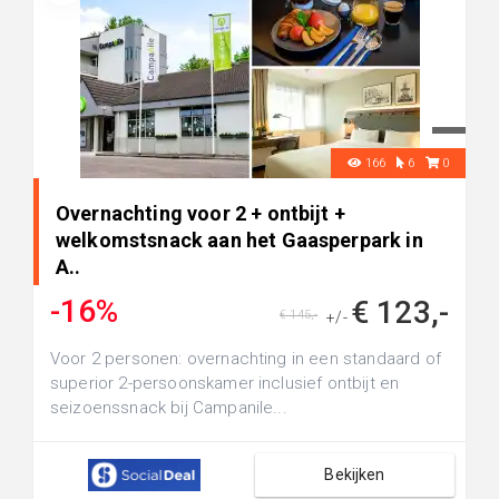
166
6
0
Overnachting voor 2 + ontbijt +
welkomstsnack aan het Gaasperpark in
A..
-16%
€ 123,-
€ 145,-
+/-
Voor 2 personen: overnachting in een standaard of
superior 2-persoonskamer inclusief ontbijt en
seizoenssnack bij Campanile...
Bekijken