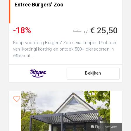
Entree Burgers' Zoo
-18%
€ 25,50
€ 31,-
+/-
Koop voordelig Burgers' Zoo s via Tripper. Profiteer
van [korting] korting en ontdek 500+ diersoorten in
é&eacut...
Bekijken
Eigen vervoer